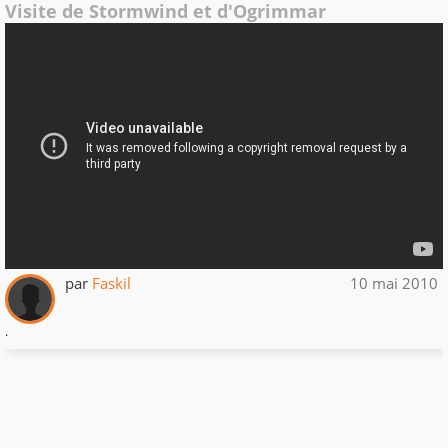
Visite de Stormwind et d'Ogrimmar
par
Faskil
10 mai 2010
.