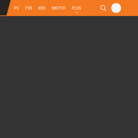
PC
PS5
XBS
SWITCH
PLUS