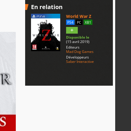
En relation
World War Z
PS4
PC
XB1
Disponible le
(15 avril 2019)
Editeurs
Mad Dog Games
Développeurs
Saber Interactive