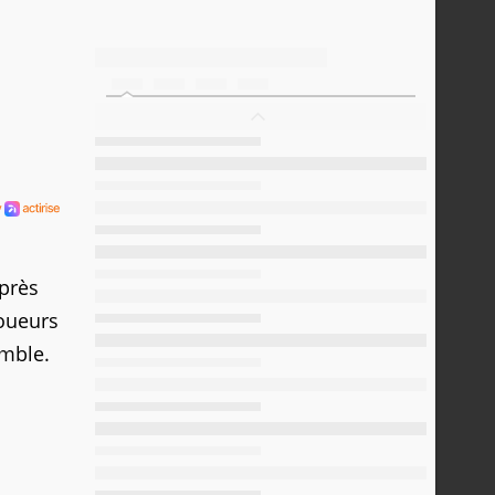
près
oueurs
emble.