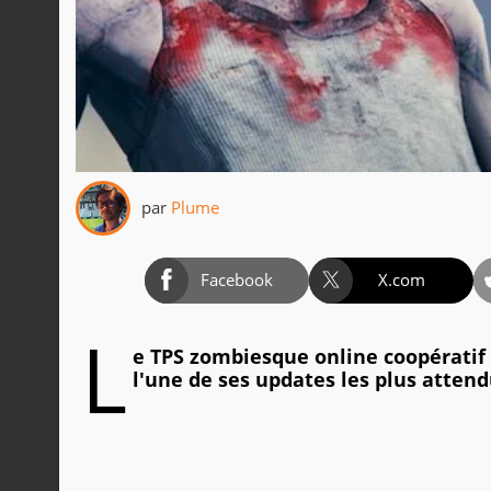
par
Plume
Facebook
X.com
L
e TPS zombiesque online coopératif d
l'une de ses updates les plus attendu