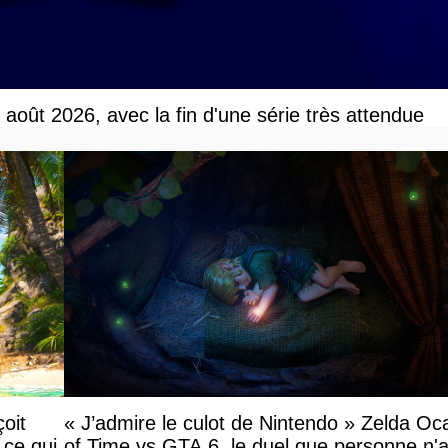
r août 2026, avec la fin d'une série très attendue
oit
« J’admire le culot de Nintendo » Zelda Oc
 ce qui
of Time vs GTA 6, le duel que personne n'a