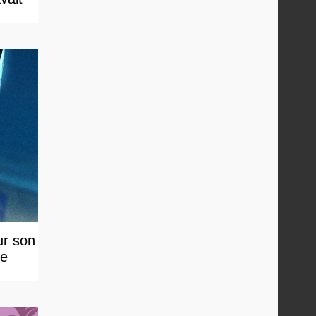
ur son
le