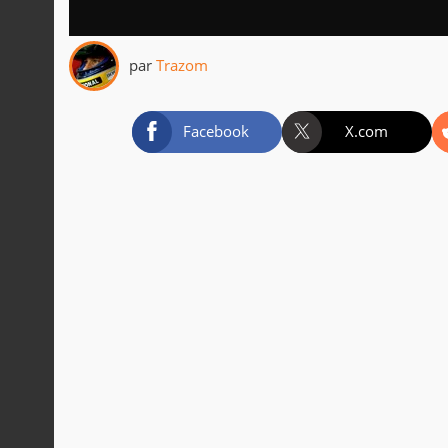
par
Trazom
Facebook
X.com