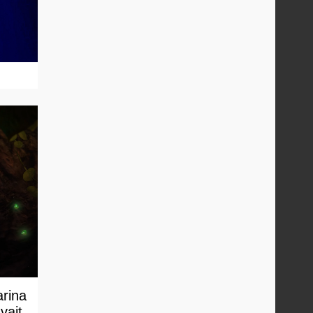
arina
vait