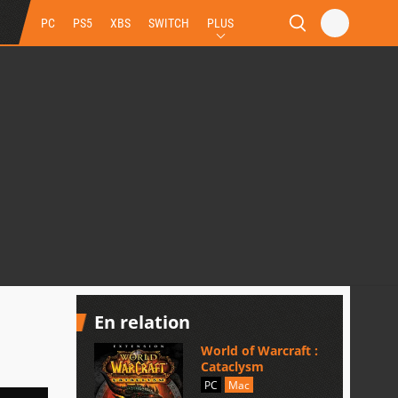
PC
PS5
XBS
SWITCH
PLUS
En relation
World of Warcraft :
Cataclysm
PC
Mac