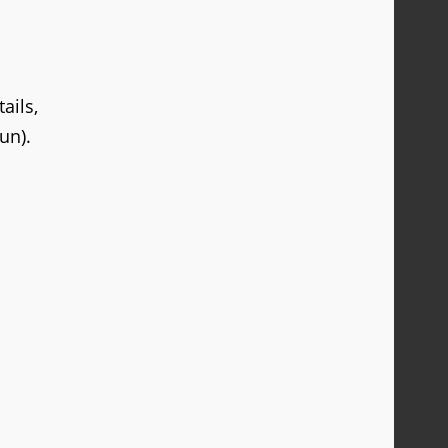
ails,
un).