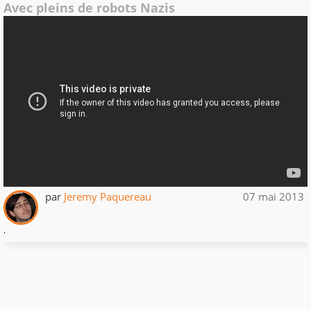
Avec pleins de robots Nazis
par
Jeremy Paquereau
07 mai 2013
.