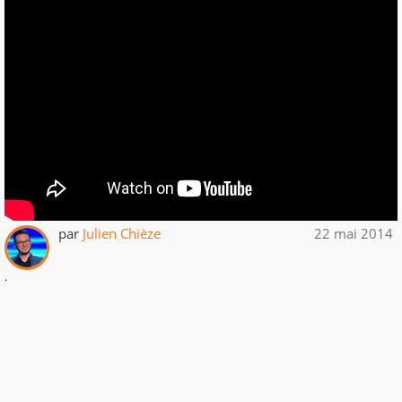
par
Julien Chièze
22 mai 2014
.