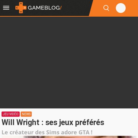
JEU VIDÉO
NEWS
Will Wright : ses jeux préférés
Le créateur des Sims adore GTA !