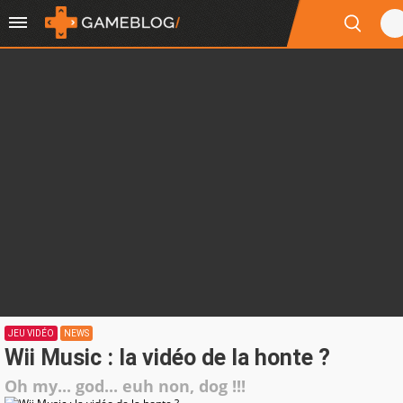
JEU VIDÉO
NEWS
Wii Music : la vidéo de la honte ?
Oh my... god... euh non, dog !!!