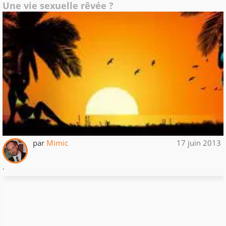
Une vie sexuelle rêvée ?
par
Mimic
17 juin 2013
.