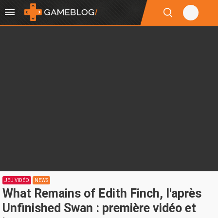
JEU VIDÉO
NEWS
What Remains of Edith Finch, l'après
Unfinished Swan : première vidéo et