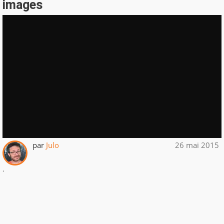
images
par
Julo
26 mai 2015
.