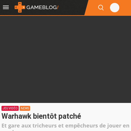
JEU VIDÉO
NEWS
Warhawk bientôt patché
Et gare aux tricheurs et empêcheurs de jouer en