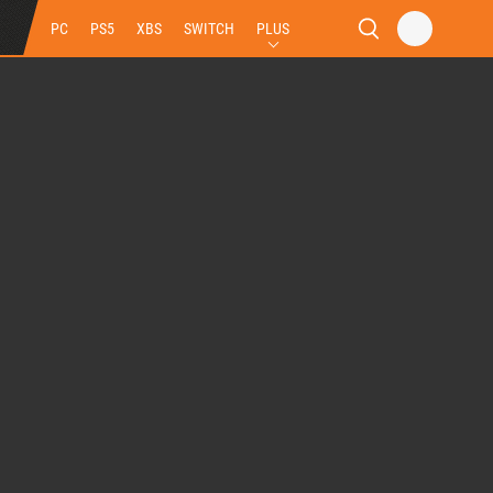
PC
PS5
XBS
SWITCH
PLUS