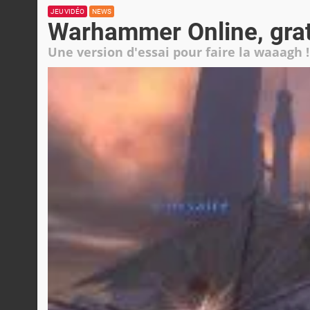
JEU VIDÉO
NEWS
Warhammer Online, grat
Une version d'essai pour faire la waaagh !