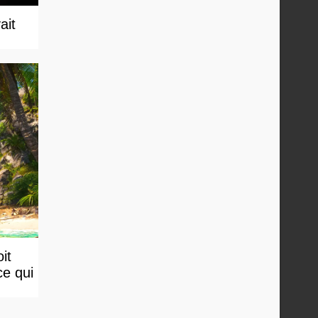
ait
it
ce qui