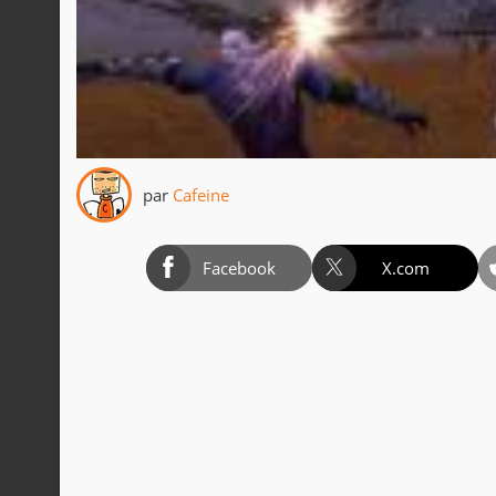
par
Cafeine
Facebook
X.com