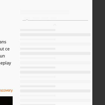
sans
out ce
 un
meplay