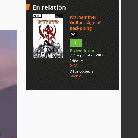
En relation
Warhammer
Online : Age of
Reckoning
PC
Disponible le
(17 septembre 2008)
Editeurs
GOA
Développeurs
Mythic