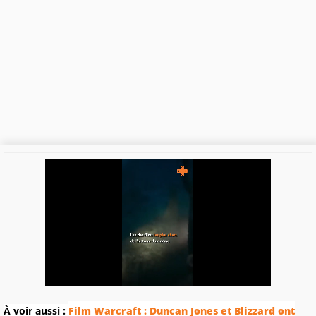
À voir aussi :
Film Warcraft : Duncan Jones et Blizzard ont