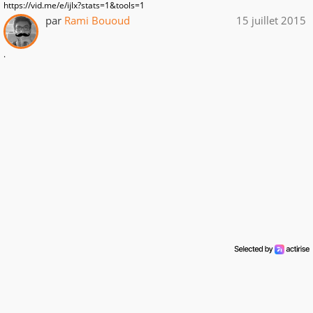
https://vid.me/e/ijlx?stats=1&tools=1
par
Rami Bououd
15 juillet 2015
.