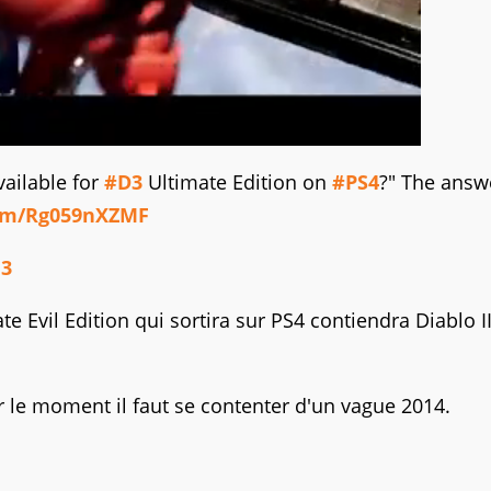
vailable for
#D3
Ultimate Edition on
#PS4
?" The answe
com/Rg059nXZMF
13
te Evil Edition qui sortira sur PS4 contiendra Diablo II
r le moment il faut se contenter d'un vague 2014.