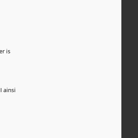
r is
I ainsi