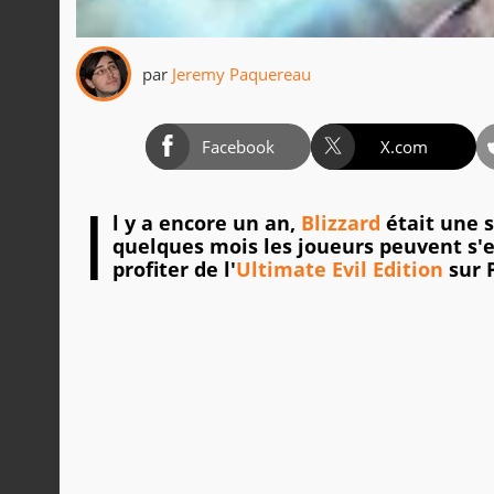
par
Jeremy Paquereau
Facebook
X.com
I
l y a encore un an,
Blizzard
était une s
quelques mois les joueurs peuvent s'
profiter de l'
Ultimate Evil Edition
sur P