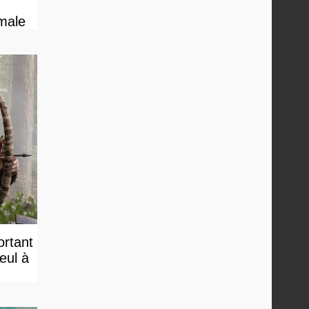
male
rtant
eul à