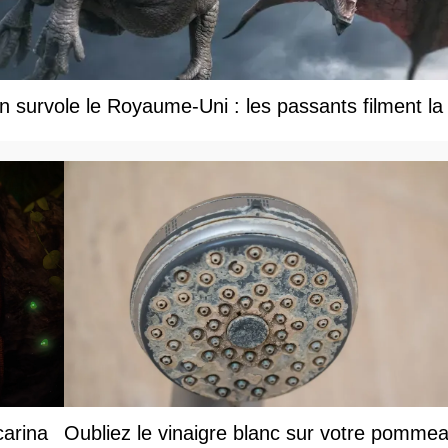
 survole le Royaume-Uni : les passants filment la
carina
Oubliez le vinaigre blanc sur votre pomme