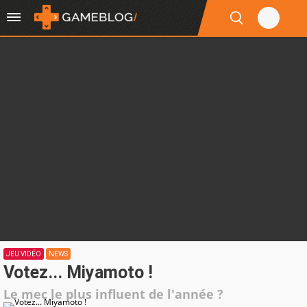
JEU VIDÉO
NEWS
Votez... Miyamoto !
Le mec le plus influent de l'année ?