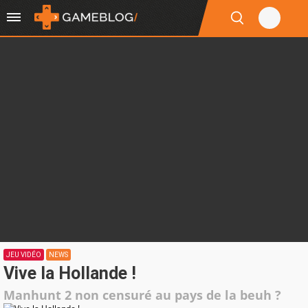
JEU VIDÉO
NEWS
Vive la Hollande !
Manhunt 2 non censuré au pays de la beuh ?