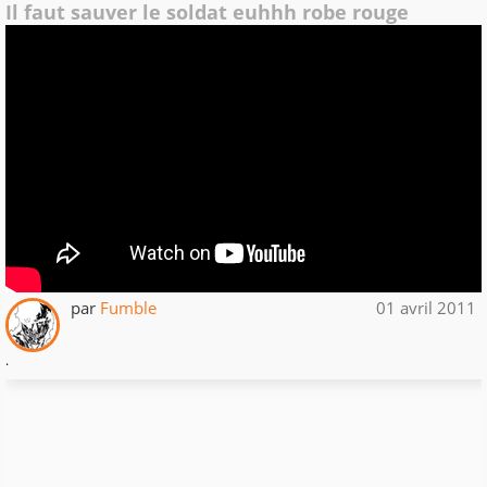
Il faut sauver le soldat euhhh robe rouge
par
Fumble
01 avril 2011
.