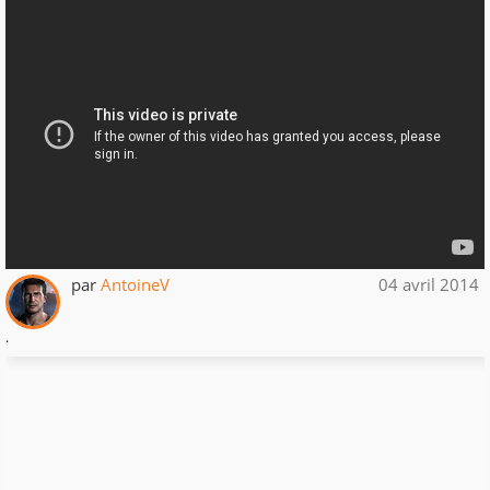
par
AntoineV
04 avril 2014
.