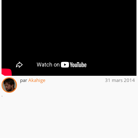
par
Akahige
31 mars 2014
.