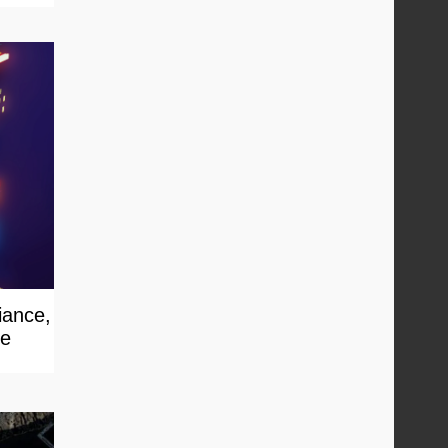
iance,
re