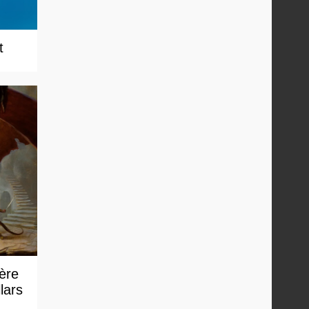
t
 ère
lars