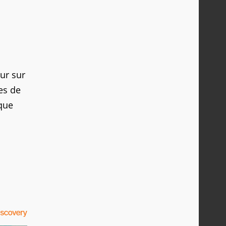
eur sur
es de
que