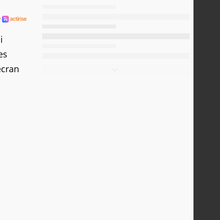
i
es
écran