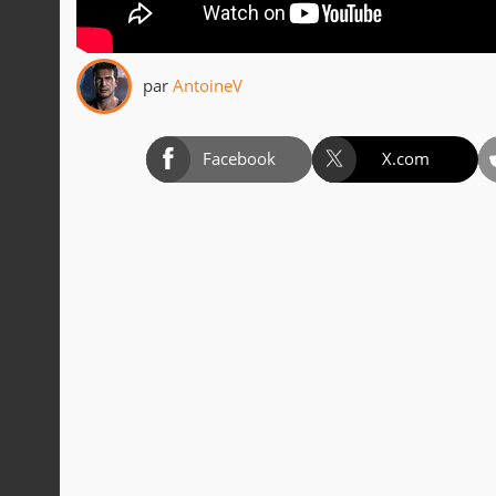
par
AntoineV
Facebook
X.com