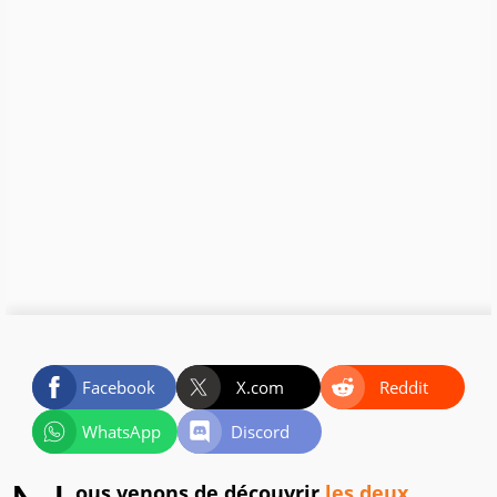
Facebook
X.com
Reddit
WhatsApp
Discord
ous venons de découvrir
les deux