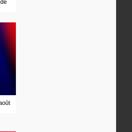
 de
 août