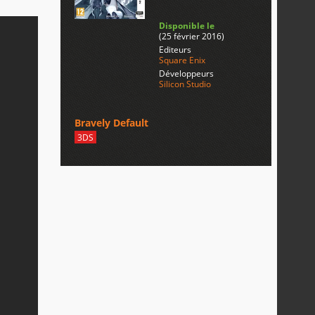
Disponible le
(25 février 2016)
Editeurs
Square Enix
Développeurs
Silicon Studio
Bravely Default
3DS