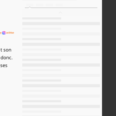
it son
é donc.
ises