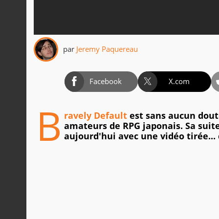
par
Jeremy Paquereau
Facebook
X.com
B
ravely Default
est sans aucun doute
amateurs de RPG japonais. Sa suit
aujourd'hui avec une vidéo tirée... 