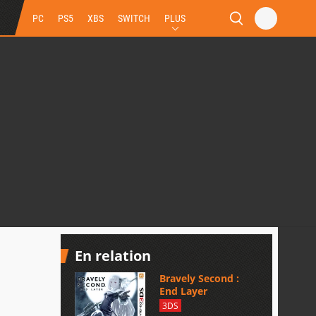
PC
PS5
XBS
SWITCH
PLUS
En relation
Bravely Second :
End Layer
3DS