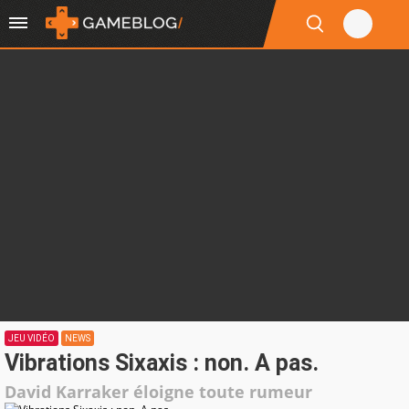
JEU VIDÉO
NEWS
Vibrations Sixaxis : non. A pas.
David Karraker éloigne toute rumeur