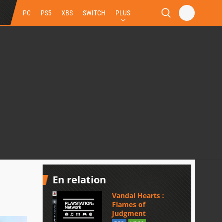
PC
PS5
XBS
SWITCH
PLUS
En relation
Vandal Hearts :
Flames of
Judgment