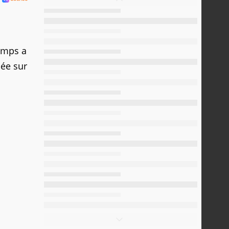
temps a
née sur