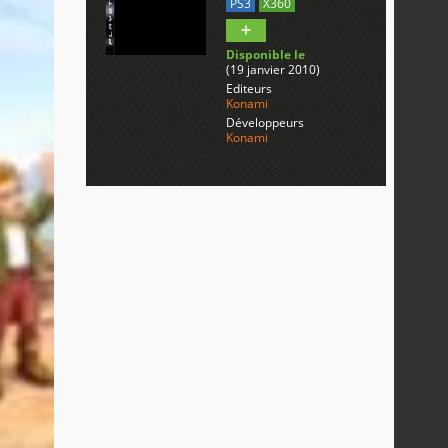
PS3
X360
Disponible le
(19 janvier 2010)
Editeurs
Konami
Développeurs
Konami