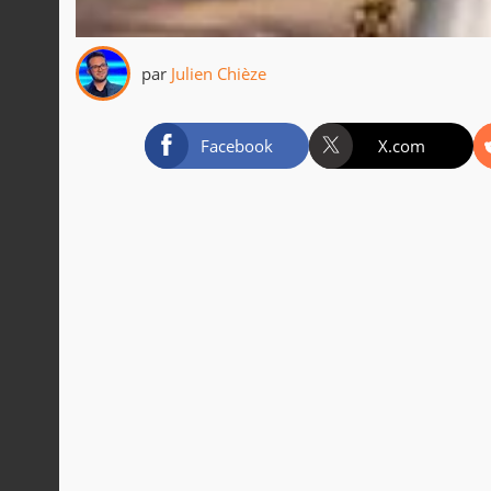
par
Julien Chièze
Facebook
X.com