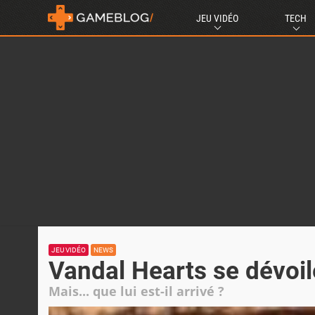
JEU VIDÉO
TECH
JEU VIDÉO
NEWS
Vandal Hearts se dévoil
Mais... que lui est-il arrivé ?