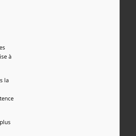
es
ise à
s la
étence
 plus