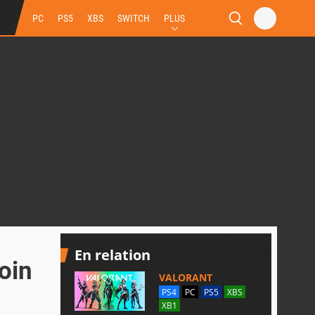
PC
PS5
XBS
SWITCH
PLUS
En relation
oin
VALORANT
PS4
PC
PS5
XBS
XB1