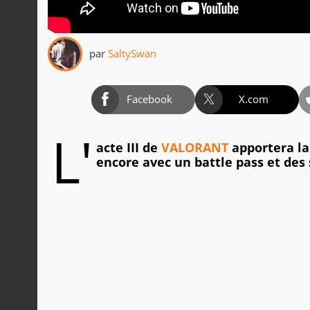
par
SaltySwan
Facebook
X.com
L'
acte III de
VALORANT
apportera la
encore avec un battle pass et des