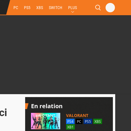
PC
PS5
XBS
SWITCH
PLUS
En relation
ci
VALORANT
PS4
PC
PS5
XBS
XB1