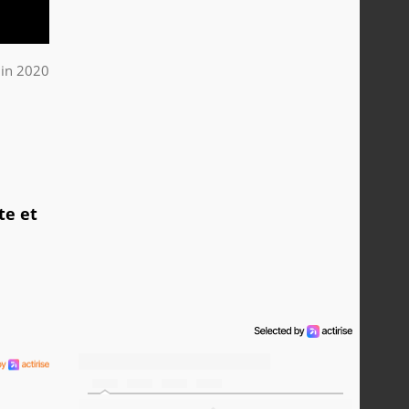
uin 2020
te et