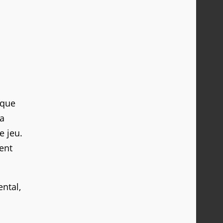
 que
la
e jeu.
ent
ental,