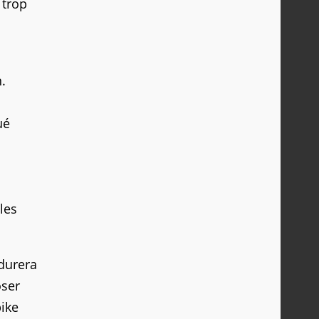
 trop
.
ué
les
 durera
oser
pike