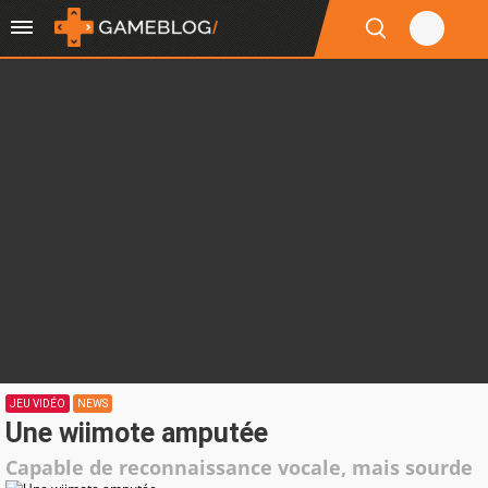
JEU VIDÉO
NEWS
Une wiimote amputée
Capable de reconnaissance vocale, mais sourde