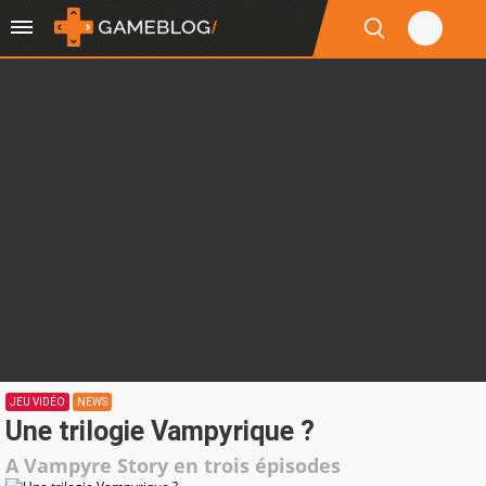
JEU VIDÉO
NEWS
Une trilogie Vampyrique ?
A Vampyre Story en trois épisodes