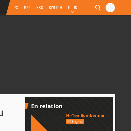
PC
PS5
XBS
SWITCH
PLUS
En relation
u
Hi-Ten Bomberman
PCEngine