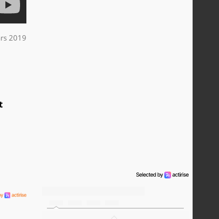
rs 2019
t