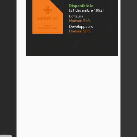
Disponible le
(31 décembre 1992)
Editeurs
Hudson Soft
Développeurs
Hudson Soft