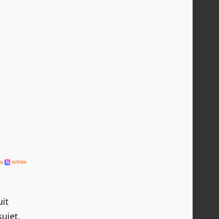
it
ujet.