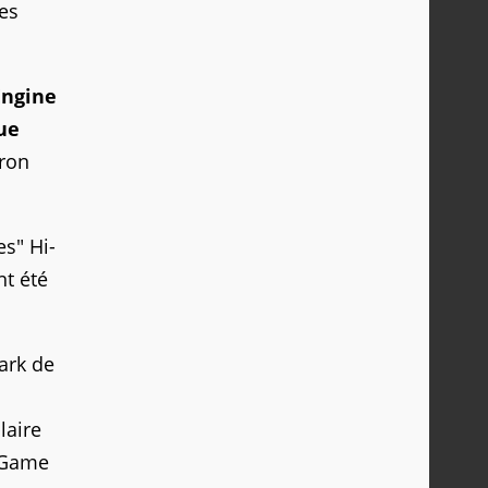
des
Engine
ue
iron
s" Hi-
nt été
ark de
laire
a Game