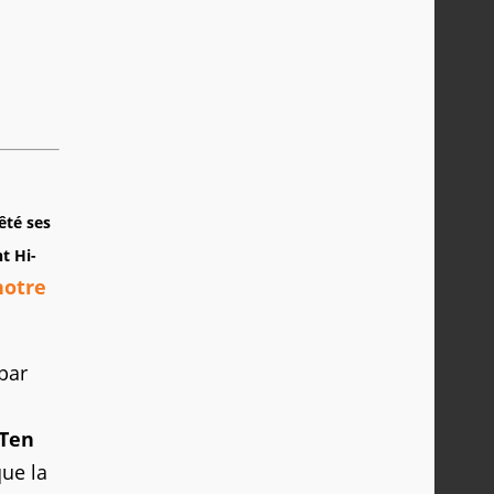
êté ses
t Hi-
notre
par
-Ten
ue la