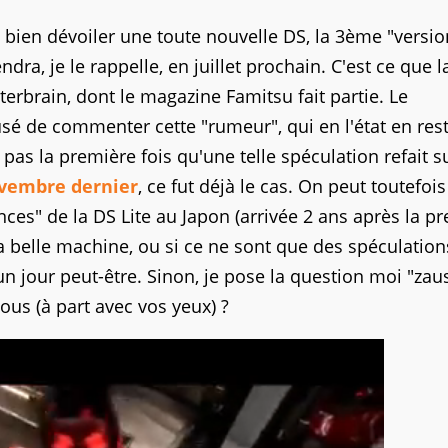
 bien dévoiler une toute nouvelle DS, la 3ème "versio
dra, je le rappelle, en juillet prochain. C'est ce que l
rbrain, dont le magazine Famitsu fait partie. Le
é de commenter cette "rumeur", qui en l'état en res
 pas la première fois qu'une telle spéculation refait s
vembre dernier
, ce fut déjà le cas. On peut toutefois
es" de la DS Lite au Japon (arrivée 2 ans après la p
a belle machine, ou si ce ne sont que des spéculation
 un jour peut-être. Sinon, je pose la question moi "zau
vous (à part avec vos yeux) ?