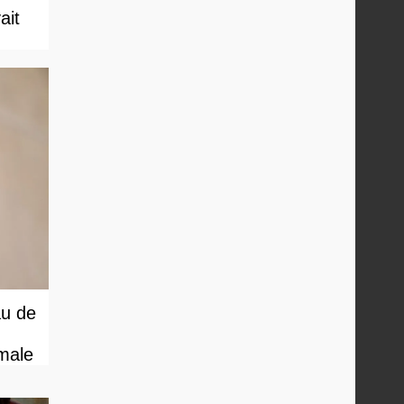
ait
au de
male