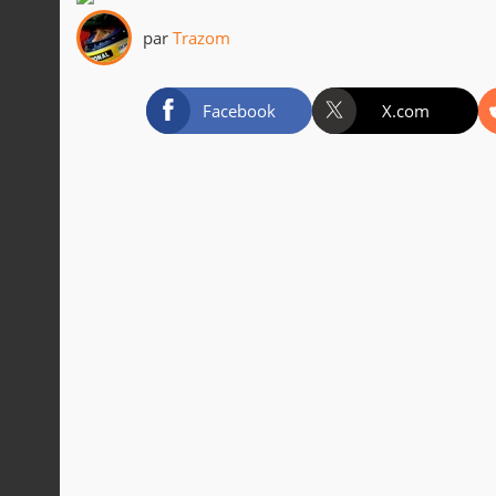
par
Trazom
Facebook
X.com