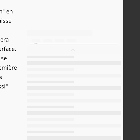
n" en
aisse
tera
urface,
 se
remière
s
ssi"