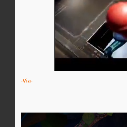
-Via-