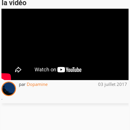
la vidéo
par
Dopamine
03 juillet 2017
.