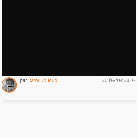
par
Rami Bououd
26 février 2016
.