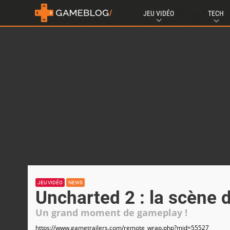
JEU VIDÉO
TECH
JEU VIDÉO
NEWS
Uncharted 2 : la scène d
Un grand moment de gameplay !
https://www.gametrailers.com/remote_wrap.php?mid=55527