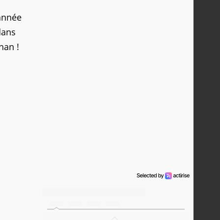
'année
dans
han !