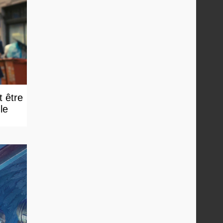
t être
e