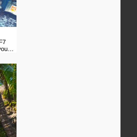
FF7
vous