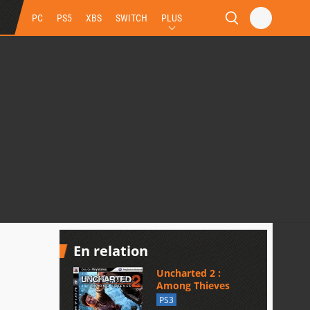
PC
PS5
XBS
SWITCH
PLUS
En relation
Uncharted 2 :
Among Thieves
PS3