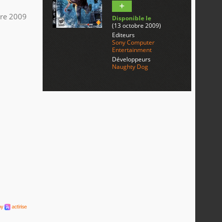
re 2009
Disponible le
(13 octobre 2009)
Editeurs
Sony Computer
Entertainment
Développeurs
Naughty Dog