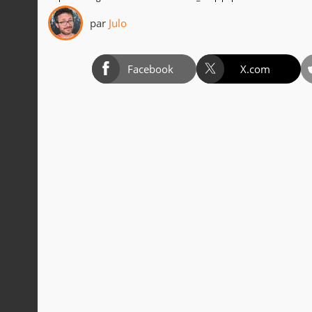
par
Julo
Facebook
X.com