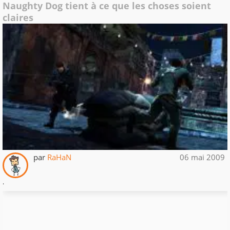
Naughty Dog tient à ce que les choses soient
claires
par
RaHaN
06 mai 2009
.