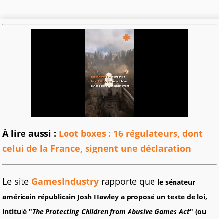
À lire aussi :
Loot boxes : 16 régulateurs, dont
celui de la France, signent une déclaration
Le site
GamesIndustry
rapporte que
le sénateur
américain républicain Josh Hawley a proposé un texte de loi,
intitulé "
The Protecting Children from Abusive Games Act
" (ou