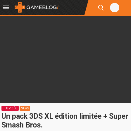
JEU VIDÉO
NEWS
Un pack 3DS XL édition limitée + Super
Smash Bros.