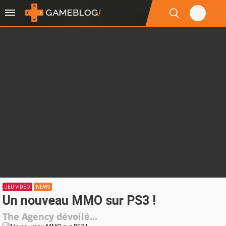
JEU VIDÉO
NEWS
Un nouveau MMO sur PS3 !
The Agency dévoilé...