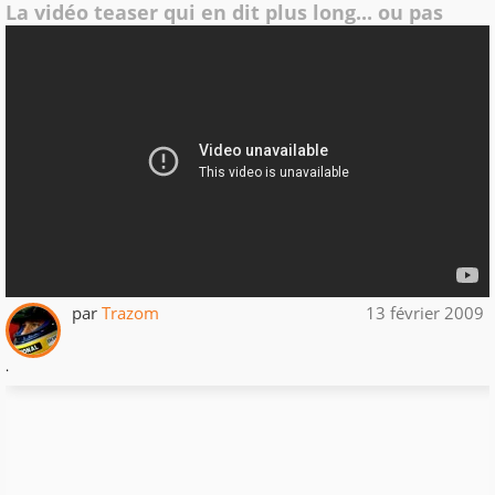
La vidéo teaser qui en dit plus long... ou pas
par
Trazom
13 février 2009
.