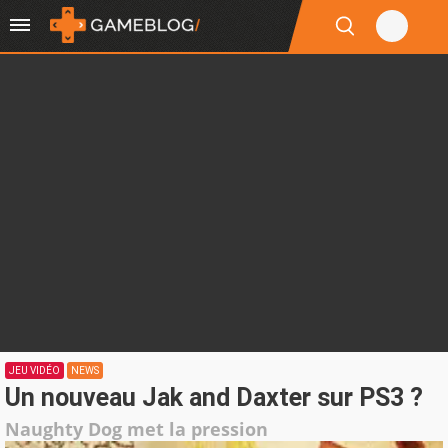
JEU VIDÉO
NEWS
Un nouveau Jak and Daxter sur PS3 ?
Naughty Dog met la pression