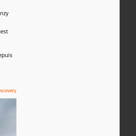
enzy
est
epuis