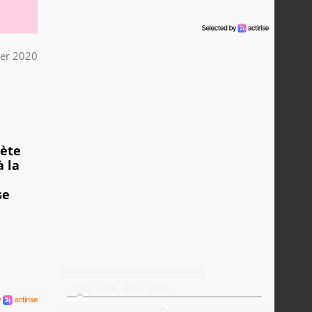
ier 2020
rète
à la
se