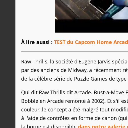
À lire aussi :
TEST du Capcom Home Arcade 
Raw Thrills, la société d'Eugene Jarvis spéc
par des anciens de Midway, a récemment rév
de la célèbre série de Puzzle Games de type 
Qui dit Raw Thrills dit Arcade. Bust-a-Move 
Bobble en Arcade remonte à 2002). Et s'il es
couleur, le concept a été malgré tout modifi
à l'aide de contrôles en forme de canon (qui
la borne est disponible
dans notre galerie 