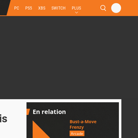
PC
PS5
XBS
SWITCH
PLUS
En relation
is
Bust-a-Move
Frenzy
Arcade