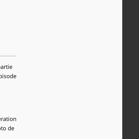
artie
épisode
ération
oto de