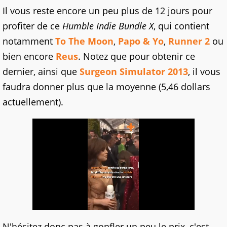
Il vous reste encore un peu plus de 12 jours pour
profiter de ce
Humble Indie Bundle X
, qui contient
notamment
To The Moon
,
Papo & Yo
,
Runner 2
ou
bien encore
Reus
. Notez que pour obtenir ce
dernier, ainsi que
Surgeon Simulator 2013
, il vous
faudra donner plus que la moyenne (5,46 dollars
actuellement).
N'hésitez donc pas à gonfler un peu le prix, c'est