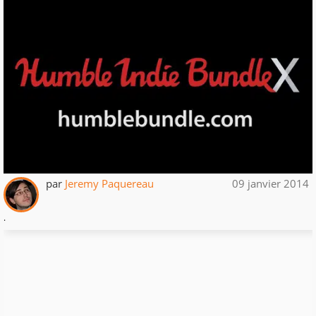
par
Jeremy Paquereau
09 janvier 2014
.