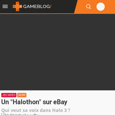
JEU VIDÉO
NEWS
Un "Halothon" sur eBay
Qui veut sa voix dans Halo 3 ?