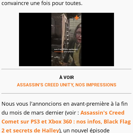
convaincre une fois pour toutes.
À VOIR
ASSASSIN'S CREED UNITY, NOS IMPRESSIONS
Nous vous l'annoncions en avant-première à la fin
du mois de mars dernier (voir :
Assassin's Creed
Comet sur PS3 et Xbox 360 : nos infos, Black Flag
2 et secrets de Halley
), un nouvel épisode