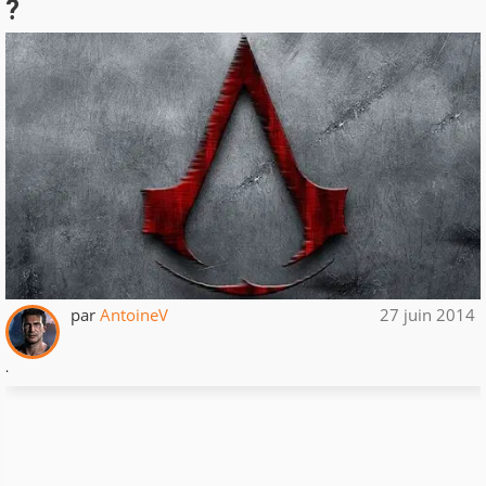
?
par
AntoineV
27 juin 2014
.