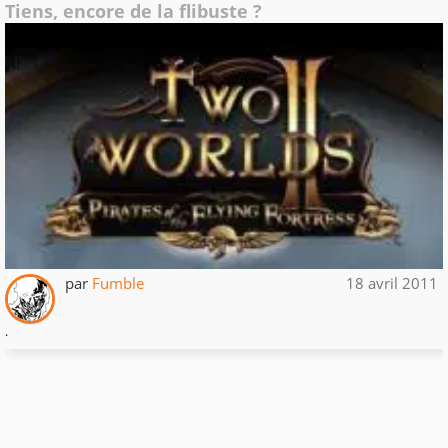
Tiens, encore de la flibuste ?
par
Fumble
18 avril 2011
.