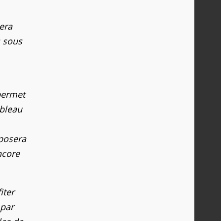
uera
s sous
permet
ableau
oposera
ncore
iter
 par