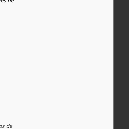
les de
os de