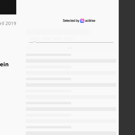
ril 2019
lein