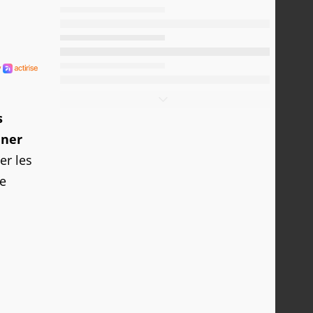
s
nner
er les
de