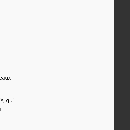
eaux
s, qui
u