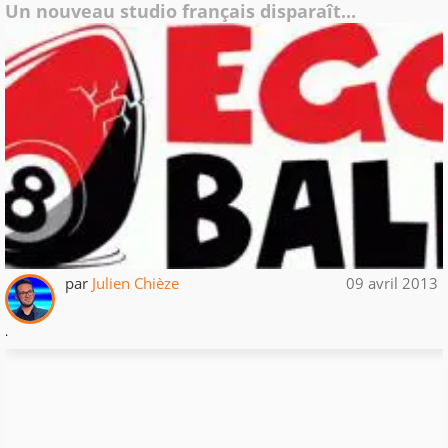
Un nouveau studio français disparaît...
par
Julien Chièze
09 avril 2013
.