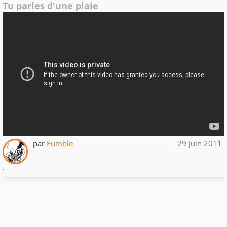
Tu parles d'une plaie
par
Fumble
29 juin 2011
.