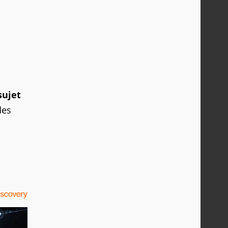
sujet
des