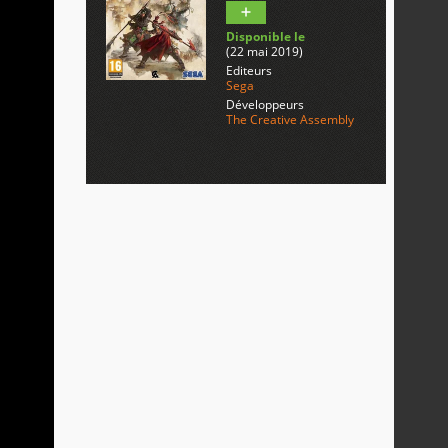
Disponible le
(22 mai 2019)
Editeurs
Sega
Développeurs
The Creative Assembly