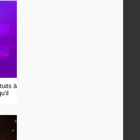
uits à
u'il