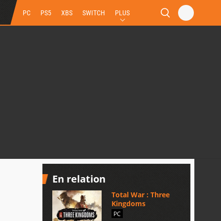
PC
PS5
XBS
SWITCH
PLUS
En relation
Total War : Three
Kingdoms
PC