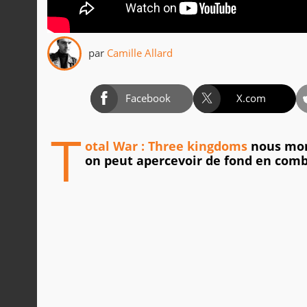
par
Camille Allard
Facebook
X.com
T
otal War : Three kingdoms
nous mon
on peut apercevoir de fond en comb