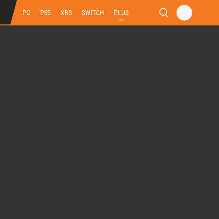
PC
PS5
XBS
SWITCH
PLUS