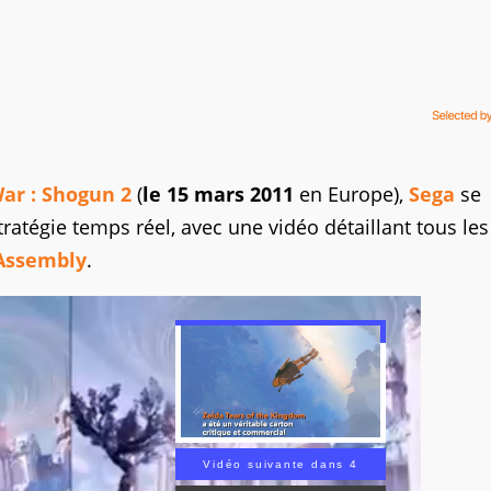
War : Shogun 2
(
le 15 mars 2011
en Europe),
Sega
se
atégie temps réel, avec une vidéo détaillant tous les
 Assembly
.
Vidéo suivante dans 3