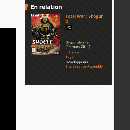
En relation
Total War : Shogun
2
PC
Disponible le
(14 mars 2011)
Editeurs
Sega
Développeurs
The Creative Assembly