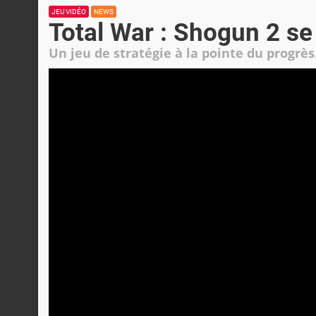
JEU VIDÉO
NEWS
Total War : Shogun 2 se 
Un jeu de stratégie à la pointe du progrès