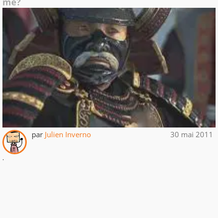
me?
par
Julien Inverno
30 mai 2011
.