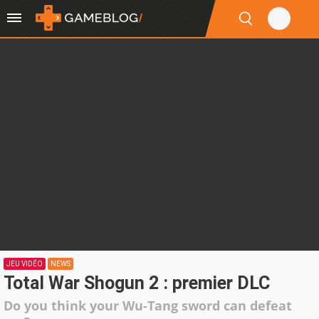
JEU VIDÉO
NEWS
Total War Shogun 2 : premier DLC
Do you think your Wu-Tang sword can defeat