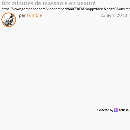
Dix minutes de massacre en beauté
https://www.gamespot.com/videoembed/6407363&mapp=false&ads=0&onsite
par
Fumble
23 avril 2013
.